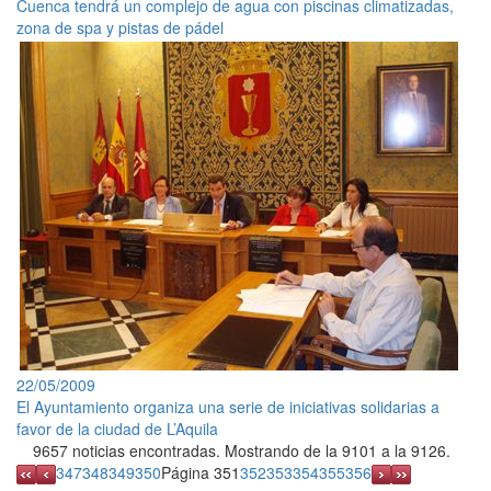
Cuenca tendrá un complejo de agua con piscinas climatizadas,
zona de spa y pistas de pádel
22/05/2009
El Ayuntamiento organiza una serie de iniciativas solidarias a
favor de la ciudad de L’Aquila
9657 noticias encontradas. Mostrando de la 9101 a la 9126.
347
348
349
350
Página 351
352
353
354
355
356