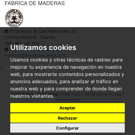
FABRICA DE MADERAS
C/Carretera de Los Palancares, s/n
(16193) Mohorte - Cuenca
Telf.: 969 140 250
Utilizamos cookies
http://www.maderascuenca.com
maderas@maderascuenca.com
Usamos cookies y otras técnicas de rastreo para
mejorar tu experiencia de navegación en nuestra
<
web, para mostrarte contenidos personalizados y
anuncios adecuados, para analizar el tráfico en
nuestra web y para comprender de donde llegan
© 2026 Ayto. de Cuenca|
Aviso legal
|
Condiciones de uso
|
nuestros visitantes.
Accesibilidad
Aceptar
Rechazar
Configurar