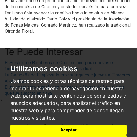
En la Catedral se ha producido el acto de devolución del símbolo
de la conquista de Cuenca y posterior eucaristía, para una vez
finalizada ésta avanzar la comitiva hasta la estatua de Alfonso
VIII, donde el alcalde Darío Dolz y el presidente de la Asociación
de Peñas Mateas, Conrado Martínez, han realizado la tradicional
Ofrenda Floral.
Te Puede Interesar
El Servicio de Bomberos de Cuenca incorpora nuevos e
Utilizamos cookies
innovadores equipos de protección individual
La Campaña de Limpieza Intensiva llega este jueves a Tiradores
Altos y Bajos
Usamos cookies y otras técnicas de rastreo para
El Ayuntamiento cumple con el voto a la Virgen de Las Nieves
mejorar tu experiencia de navegación en nuestra
que fue suscrito en 1492
web, para mostrarte contenidos personalizados y
<
anuncios adecuados, para analizar el tráfico en
nuestra web y para comprender de donde llegan
nuestros visitantes.
© 2026 Ayto. de Cuenca|
Aviso legal
|
Condiciones de uso
|
Aceptar
Accesibilidad