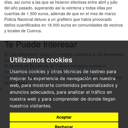
días, así como a las que se hicieron efectivas entre abril y julio
del año pasado, superando así la veintena y todas ellas por
cuantías de 1.500 euros, además de que en el mes de marzo
Policía Nacional detuvo a un grafitero que había provocado
daños cuantificados en 18.000 euros en comunidades de vecinos
y locales de Cuenca.
Te Puede Interesar
El Club Baloncesto Cuenca Femenino celebrará su 50 Aniversario
Utilizamos cookies
promoviendo el deporte femenino
El Servicio de Bomberos de Cuenca incorpora nuevos e
innovadores equipos de protección individual
Usamos cookies y otras técnicas de rastreo para
La Campaña de Limpieza Intensiva llega este jueves a Tiradores
mejorar tu experiencia de navegación en nuestra
Altos y Bajos
web, para mostrarte contenidos personalizados y
<
anuncios adecuados, para analizar el tráfico en
nuestra web y para comprender de donde llegan
nuestros visitantes.
© 2026 Ayto. de Cuenca|
Aviso legal
|
Condiciones de uso
|
Aceptar
Accesibilidad
Rechazar