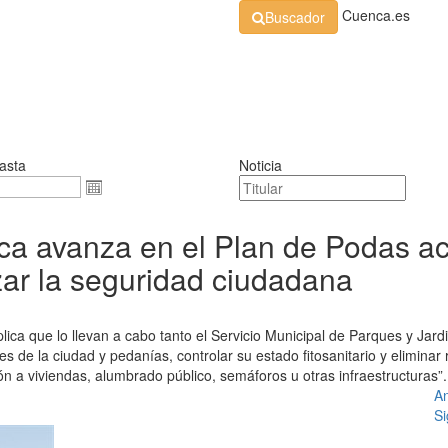
Cuenca.es
Buscador
Organización
Normativa
Perfil de Contratante
At
asta
Noticia
a avanza en el Plan de Podas ac
zar la seguridad ciudadana
plica que lo llevan a cabo tanto el Servicio Municipal de Parques y Ja
es de la ciudad y pedanías, controlar su estado fitosanitario y eliminar
ón a viviendas, alumbrado público, semáforos u otras infraestructuras”.
An
Si