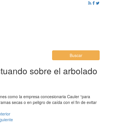
ención al Ciudadano
Promoción
Noticias
Buscar
tuando sobre el arbolado
rdines como la empresa concesionaria Cauler “para
 ramas secas o en peligro de caída con el fin de evitar
terior
guiente