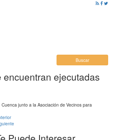
ención al Ciudadano
Promoción
Noticias
Buscar
se encuentran ejecutadas
de Cuenca junto a la Asociación de Vecinos para
terior
guiente
Te Puede Interesar