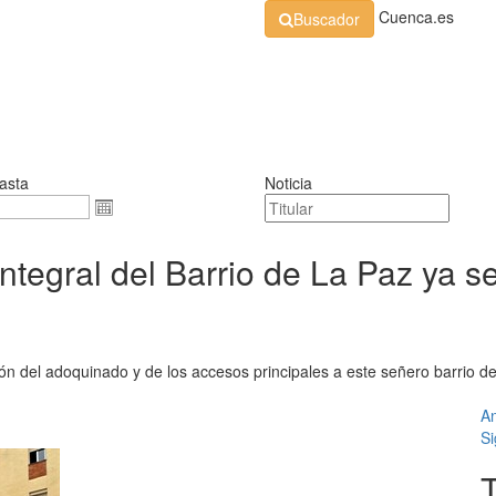
Cuenca.es
Buscador
Organización
Normativa
Perfil de Contratante
At
asta
Noticia
ntegral del Barrio de La Paz ya 
ación del adoquinado y de los accesos principales a este señero barrio 
An
Si