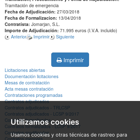
Tramitación de emergencia
Fecha de Adjudicación:
27/03/2018
Fecha de Formalizacion:
13/04/2018
Contratista:
Jomarjan, S.L.
Importe de Adjudicación:
71.995 euros (I.V.A. incluido)
Anterior
Imprimir
Siguiente
Imprimir
Licitaciones abiertas
Documentación licitaciones
Mesas de contratación
Acta mesas contratación
Contrataciones programadas
Contratos adjudicados
Contratos adjudicados - TRLCSP
Contratos adjudicados - LCSP 9/2017
Contratos formalizados
Utilizamos cookies
Contratos formalizados - LCSP 9/2017
Contratos modificados
Usamos cookies y otras técnicas de rastreo para
Contratos menores