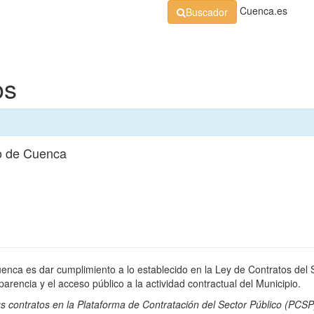
Cuenca.es
Buscador
Organización
Normativa
Perfil de Contratante
At
os
o de Cuenca
uenca es dar cumplimiento a lo establecido en la Ley de Contratos del 
rencia y el acceso público a la actividad contractual del Municipio.
s contratos en la
Plataforma de Contratación del Sector Público
(PCSP