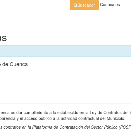
Cuenca.es
Buscador
Organización
Normativa
Perfil de Contratante
At
os
o de Cuenca
uenca es dar cumplimiento a lo establecido en la Ley de Contratos del 
rencia y el acceso público a la actividad contractual del Municipio.
s contratos en la
Plataforma de Contratación del Sector Público
(PCSP