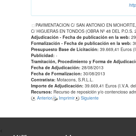
htt
PAVIMENTACION C/ SAN ANTONIO EN MOHORTE, 
C/ HIGUERAS EN TONDOS (OBRA Nº 48 DEL P.O.S. 2012
Adjudicación - Fecha de publicación en la web:
29
Formalización - Fecha de publicación en la web:
3
Presupuesto Base de Licitación:
39.669,41 Euros (I
Publicidad:
-
Tramitación, Procedimiento y Forma de Adjudicac
Fecha de Adjudicación:
28/08/2013
Fecha de Formalizacion:
30/08/2013
Contratista:
Motacons, S.R.L.L.
Importe de Adjudicación:
39.669,41 Euros (I.V.A. de
Recursos:
Recurso de reposición y/o contencioso admi
Anterior
Imprimir
Siguiente
<