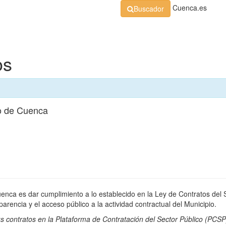
Cuenca.es
Buscador
Organización
Normativa
Perfil de Contratante
At
os
o de Cuenca
uenca es dar cumplimiento a lo establecido en la Ley de Contratos del 
rencia y el acceso público a la actividad contractual del Municipio.
s contratos en la
Plataforma de Contratación del Sector Público
(PCSP