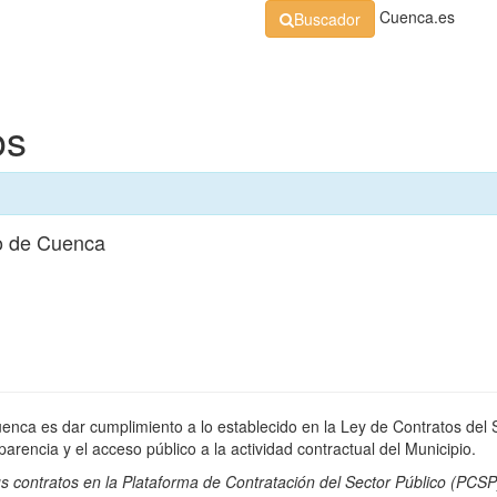
Cuenca.es
Buscador
Organización
Normativa
Perfil de Contratante
At
os
o de Cuenca
uenca es dar cumplimiento a lo establecido en la Ley de Contratos del 
rencia y el acceso público a la actividad contractual del Municipio.
s contratos en la
Plataforma de Contratación del Sector Público
(PCSP