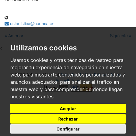
estadistica@cuenca.es
Anterior
Siguiente
Utilizamos cookies
<
Usamos cookies y otras técnicas de rastreo para
mejorar tu experiencia de navegación en nuestra
© 2026 Ayto. de Cuenca|
Aviso legal
|
Condiciones de uso
|
web, para mostrarte contenidos personalizados y
Accesibilidad
anuncios adecuados, para analizar el tráfico en
nuestra web y para comprender de donde llegan
nuestros visitantes.
Aceptar
Rechazar
Configurar