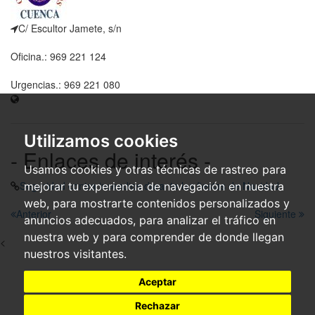
C/ Escultor Jamete, s/n
Oficina.: 969 221 124
Urgencias.: 969 221 080
Utilizamos cookies
- Enlaces de interés -
Usamos cookies y otras técnicas de rastreo para
Seguridad contra incendios durante las fiestas de Navidad
mejorar tu experiencia de navegación en nuestra
web, para mostrarte contenidos personalizados y
Anterior
Siguiente
anuncios adecuados, para analizar el tráfico en
nuestra web y para comprender de donde llegan
<
nuestros visitantes.
Aceptar
© 2026 Ayto. de Cuenca|
Aviso legal
|
Condiciones de uso
|
Rechazar