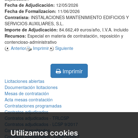
Fecha de Adjudicación:
12/05/2026
Fecha de Formalizacion:
11/06/2026
Contratista:
INSTALACIONES MANTENIMIENTO EDIFICIOS Y
SERVICIOS AUXILIARES, S.L.
Importe de Adjudicación:
84.662,49 euros/año, I.V.A. incluido
Recursos:
Especial en materia de contratación, reposición y
contencioso-administrativo
Anterior
Imprimir
Siguiente
Imprimir
Licitaciones abiertas
Documentación licitaciones
Mesas de contratación
Acta mesas contratación
Contrataciones programadas
Contratos adjudicados
Contratos adjudicados - TRLCSP
Contratos adjudicados - LCSP 9/2017
Contratos formalizados
Utilizamos cookies
Contratos formalizados - LCSP 9/2017