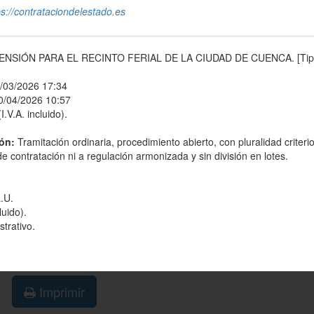
ps://contrataciondelestado.es
NSIÓN PARA EL RECINTO FERIAL DE LA CIUDAD DE CUENCA. [Tip
/03/2026 17:34
0/04/2026 10:57
.V.A. incluido).
ión:
Tramitación ordinaria, procedimiento abierto, con pluralidad criteri
e contratación ni a regulación armonizada y sin división en lotes.
.U.
luido).
trativo.
Imprimir