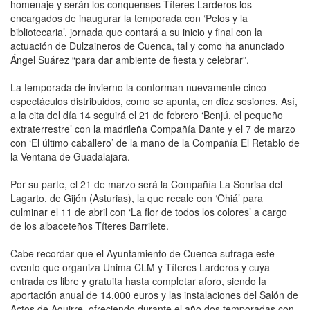
homenaje y serán los conquenses Títeres Larderos los
encargados de inaugurar la temporada con ‘Pelos y la
bibliotecaria’, jornada que contará a su inicio y final con la
actuación de Dulzaineros de Cuenca, tal y como ha anunciado
Ángel Suárez “para dar ambiente de fiesta y celebrar”.
La temporada de invierno la conforman nuevamente cinco
espectáculos distribuidos, como se apunta, en diez sesiones. Así,
a la cita del día 14 seguirá el 21 de febrero ‘Benjú, el pequeño
extraterrestre’ con la madrileña Compañía Dante y el 7 de marzo
con ‘El último caballero’ de la mano de la Compañía El Retablo de
la Ventana de Guadalajara.
Por su parte, el 21 de marzo será la Compañía La Sonrisa del
Lagarto, de Gijón (Asturias), la que recale con ‘Ohiá’ para
culminar el 11 de abril con ‘La flor de todos los colores’ a cargo
de los albaceteños Títeres Barrilete.
Cabe recordar que el Ayuntamiento de Cuenca sufraga este
evento que organiza Unima CLM y Títeres Larderos y cuya
entrada es libre y gratuita hasta completar aforo, siendo la
aportación anual de 14.000 euros y las instalaciones del Salón de
Actos de Aguirre, ofreciendo durante el año dos temporadas con