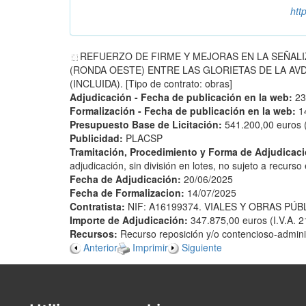
htt
REFUERZO DE FIRME Y MEJORAS EN LA SEÑALIZ
(RONDA OESTE) ENTRE LAS GLORIETAS DE LA AVDA
(INCLUIDA). [Tipo de contrato: obras]
Adjudicación - Fecha de publicación en la web:
23
Formalización - Fecha de publicación en la web:
1
Presupuesto Base de Licitación:
541.200,00 euros (
Publicidad:
PLACSP
Tramitación, Procedimiento y Forma de Adjudicac
adjudicación, sin división en lotes, no sujeto a recurs
Fecha de Adjudicación:
20/06/2025
Fecha de Formalizacion:
14/07/2025
Contratista:
NIF: A16199374. VIALES Y OBRAS PÚBL
Importe de Adjudicación:
347.875,00 euros (I.V.A. 2
Recursos:
Recurso reposición y/o contencioso-adminis
Anterior
Imprimir
Siguiente