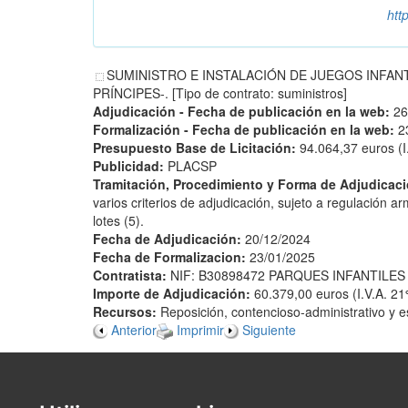
htt
SUMINISTRO E INSTALACIÓN DE JUEGOS INFANT
PRÍNCIPES-. [Tipo de contrato: suministros]
Adjudicación - Fecha de publicación en la web:
26
Formalización - Fecha de publicación en la web:
2
Presupuesto Base de Licitación:
94.064,37 euros (I
Publicidad:
PLACSP
Tramitación, Procedimiento y Forma de Adjudicac
varios criterios de adjudicación, sujeto a regulación a
lotes (5).
Fecha de Adjudicación:
20/12/2024
Fecha de Formalizacion:
23/01/2025
Contratista:
NIF: B30898472 PARQUES INFANTILES 
Importe de Adjudicación:
60.379,00 euros (I.V.A. 21
Recursos:
Reposición, contencioso-administrativo y e
Anterior
Imprimir
Siguiente