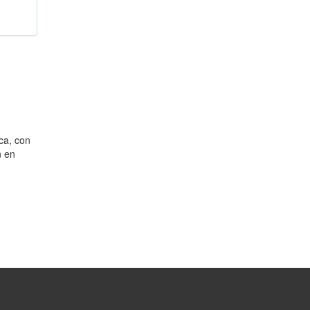
ca, con
n en