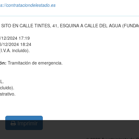
ps://contrataciondelestado.es
ITO EN CALLE TINTES, 41, ESQUINA A CALLE DEL AGUA (FUND
/12/2024 17:19
6/12/2024 18:24
.V.A. incluido).
ión:
Tramitación de emergencia.
L.
cluido).
trativo.
Imprimir