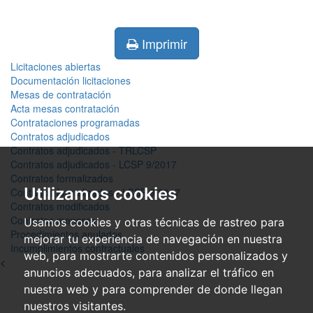
Imprimir
Licitaciones abiertas
Documentación licitaciones
Mesas de contratación
Acta mesas contratación
Contrataciones programadas
Contratos adjudicados
Contratos adjudicados - TRLCSP
Contratos adjudicados - LCSP 9/2017
Contratos formalizados
Utilizamos cookies
Contratos formalizados - LCSP 9/2017
Contratos modificados
Contratos menores
Usamos cookies y otras técnicas de rastreo para
Procedimientos anulados
mejorar tu experiencia de navegación en nuestra
Incumplimientos contractuales
web, para mostrarte contenidos personalizados y
<
anuncios adecuados, para analizar el tráfico en
nuestra web y para comprender de donde llegan
nuestros visitantes.