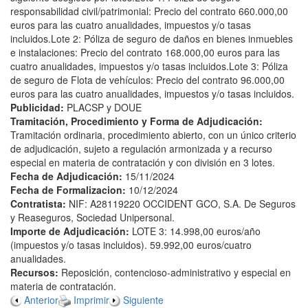
responsabilidad civil/patrimonial: Precio del contrato 660.000,00
euros para las cuatro anualidades, impuestos y/o tasas
incluidos.Lote 2: Póliza de seguro de daños en bienes inmuebles
e instalaciones: Precio del contrato 168.000,00 euros para las
cuatro anualidades, impuestos y/o tasas incluidos.Lote 3: Póliza
de seguro de Flota de vehículos: Precio del contrato 96.000,00
euros para las cuatro anualidades, impuestos y/o tasas incluidos.
Publicidad:
PLACSP y DOUE
Tramitación, Procedimiento y Forma de Adjudicación:
Tramitación ordinaria, procedimiento abierto, con un único criterio
de adjudicación, sujeto a regulación armonizada y a recurso
especial en materia de contratación y con división en 3 lotes.
Fecha de Adjudicación:
15/11/2024
Fecha de Formalizacion:
10/12/2024
Contratista:
NIF: A28119220 OCCIDENT GCO, S.A. De Seguros
y Reaseguros, Sociedad Unipersonal.
Importe de Adjudicación:
LOTE 3: 14.998,00 euros/año
(impuestos y/o tasas incluidos). 59.992,00 euros/cuatro
anualidades.
Recursos:
Reposición, contencioso-administrativo y especial en
materia de contratación.
Anterior
Imprimir
Siguiente