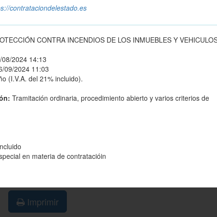
ps://contrataciondelestado.es
ROTECCIÓN CONTRA INCENDIOS DE LOS INMUEBLES Y VEHICULO
/08/2024 14:13
6/09/2024 11:03
o (I.V.A. del 21% incluido).
ión:
Tramitación ordinaria, procedimiento abierto y varios criterios de
ncluido
special en materia de contratacióin
Imprimir