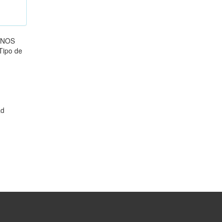
ONOS
ipo de
ad