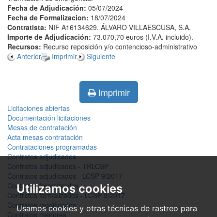
Fecha de Adjudicación:
05/07/2024
Fecha de Formalizacion:
18/07/2024
Contratista:
NIF A16134629. ÁLVARO VILLAESCUSA, S.A.
Importe de Adjudicación:
73.070,70 euros (I.V.A. incluido).
Recursos:
Recurso reposición y/o contencioso-administrativo
Anterior
Imprimir
Siguiente
Imprimir
Licitaciones abiertas
Documentación licitaciones
Mesas de contratación
Acta mesas contratación
Contrataciones programadas
Contratos adjudicados
Contratos adjudicados - TRLCSP
Contratos adjudicados - LCSP 9/2017
Contratos formalizados
Utilizamos cookies
Contratos formalizados - LCSP 9/2017
Contratos modificados
Usamos cookies y otras técnicas de rastreo para
Contratos menores