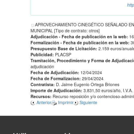
htt
APROVECHAMIENTO CINEGÉTICO SEÑALADO EN E
MUNICIPAL [Tipo de contrato: otros]
Adjudicación - Fecha de publicación en la web:
16
Formalización - Fecha de publicación en la web:
3
Presupuesto Base de Licitación:
2.159 euros/anuale
Publicidad:
PLACSP
Tramitación, Procedimiento y Forma de Adjudicac
adjudicación
Fecha de Adjudicación:
12/04/2024
Fecha de Formalizacion:
29/04/2024
Contratista:
D. Jaime Eugenio Ortega Briones
Importe de Adjudicación:
3.831,50 euros/año, I.V.A.
Recursos:
Recurso reposición y/o contencioso-admini
Anterior
Imprimir
Siguiente