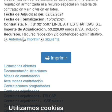
regulación armonizada ni a recurso especial en materia de
contratación y sin división en lotes.
Fecha de Adjudicación:
02/02/2024
Fecha de Formalizacion:
15/02/2024
Contratista:
NIF: B13215587 LINCE ARTES GRÁFICAS, S.L.
Importe de Adjudicación:
53.226,69 euros (I.V.A. incluido)
Recursos:
Recurso reposición y/o contencioso-administrativo.
Anterior
Imprimir
Siguiente
Imprimir
Licitaciones abiertas
Documentación licitaciones
Mesas de contratación
Acta mesas contratación
Contrataciones programadas
Contratos adjudicados
Contratos adjudicados - TRLCSP
Contratos adjudicados - LCSP 9/2017
Contratos formalizados
Utilizamos cookies
Contratos formalizados - LCSP 9/2017