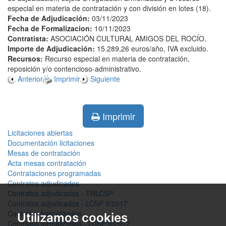
especial en materia de contratación y con división en lotes (18).
Fecha de Adjudicación:
03/11/2023
Fecha de Formalizacion:
10/11/2023
Contratista:
ASOCIACIÓN CULTURAL AMIGOS DEL ROCÍO.
Importe de Adjudicación:
15.289,26 euros/año, IVA excluido.
Recursos:
Recurso especial en materia de contratación,
reposición y/o contencioso-administrativo.
Anterior
Imprimir
Siguiente
Imprimir
Licitaciones abiertas
Documentación licitaciones
Mesas de contratación
Acta mesas contratación
Contrataciones programadas
Contratos adjudicados
Contratos adjudicados - TRLCSP
Contratos adjudicados - LCSP 9/2017
Contratos formalizados
Utilizamos cookies
Contratos formalizados - LCSP 9/2017