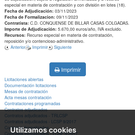
especial en materia de contratación y con división en lotes (18).
Fecha de Adjudicación:
03/11/2023
Fecha de Formalizacion:
09/11/2023
Contratista:
C.D. CONQUENSE DE BILLAR CASAS COLGADAS.
Importe de Adjudicación:
5.670,00 euros/año, IVA excluido.
Recursos:
Recurso especial en materia de contratación,
reposición y/o contencioso-administrativo.
Anterior
Imprimir
Siguiente
Imprimir
Licitaciones abiertas
Documentación licitaciones
Mesas de contratación
Acta mesas contratación
Contrataciones programadas
Contratos adjudicados
Contratos adjudicados - TRLCSP
Contratos adjudicados - LCSP 9/2017
Contratos formalizados
Utilizamos cookies
Contratos formalizados - LCSP 9/2017