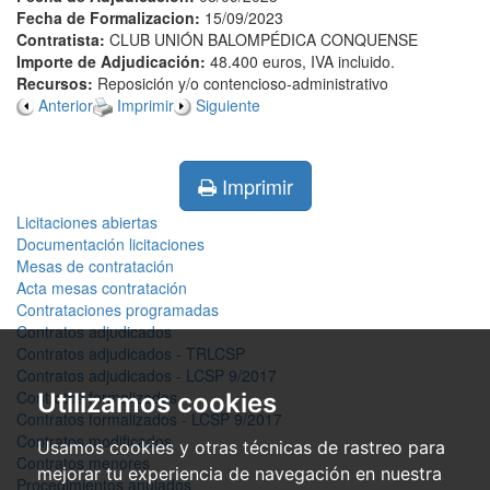
Fecha de Formalizacion:
15/09/2023
Contratista:
CLUB UNIÓN BALOMPÉDICA CONQUENSE
Importe de Adjudicación:
48.400 euros, IVA incluido.
Recursos:
Reposición y/o contencioso-administrativo
Anterior
Imprimir
Siguiente
Imprimir
Licitaciones abiertas
Documentación licitaciones
Mesas de contratación
Acta mesas contratación
Contrataciones programadas
Contratos adjudicados
Contratos adjudicados - TRLCSP
Contratos adjudicados - LCSP 9/2017
Contratos formalizados
Utilizamos cookies
Contratos formalizados - LCSP 9/2017
Contratos modificados
Usamos cookies y otras técnicas de rastreo para
Contratos menores
mejorar tu experiencia de navegación en nuestra
Procedimientos anulados