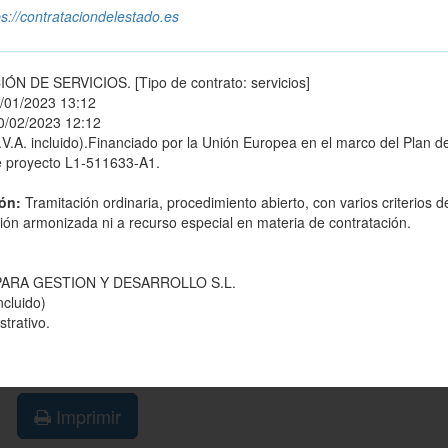
ps://contrataciondelestado.es
DE SERVICIOS. [Tipo de contrato: servicios]
/01/2023 13:12
0/02/2023 12:12
.V.A. incluido).Financiado por la Unión Europea en el marco del Plan d
de proyecto L1-511633-A1.
ión:
Tramitación ordinaria, procedimiento abierto, con varios criterios d
ación armonizada ni a recurso especial en materia de contratación.
PARA GESTION Y DESARROLLO S.L.
ncluido)
trativo.
Imprimir