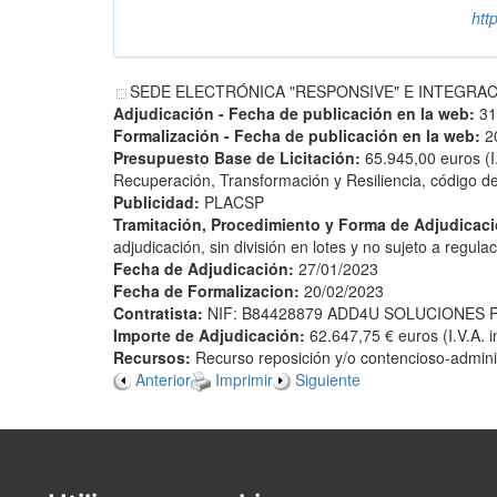
htt
SEDE ELECTRÓNICA "RESPONSIVE" E INTEGRACIÓN 
Adjudicación - Fecha de publicación en la web:
31
Formalización - Fecha de publicación en la web:
2
Presupuesto Base de Licitación:
65.945,00 euros (I
Recuperación, Transformación y Resiliencia, código 
Publicidad:
PLACSP
Tramitación, Procedimiento y Forma de Adjudicac
adjudicación, sin división en lotes y no sujeto a regul
Fecha de Adjudicación:
27/01/2023
Fecha de Formalizacion:
20/02/2023
Contratista:
NIF: B84428879 ADD4U SOLUCIONES 
Importe de Adjudicación:
62.647,75 € euros (I.V.A. i
Recursos:
Recurso reposición y/o contencioso-adminis
Anterior
Imprimir
Siguiente