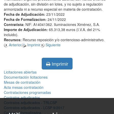
de adjudicación, sin división en lotes, y no sujeto a regulación
armonizada ni a recurso especial en materia de contratación.
Fecha de Adjudicación:
23/11/2022
Fecha de Formalizacion:
24/11/2022
Contratista:
NIF: A14041362. Iluminaciones Ximénez, S.A.
Importe de Adjudicación:
65.313,38 euros (I.V.A. del 21%
incluido).
Recursos:
Recurso reposición y/o contencioso-administrativo.
Anterior
Imprimir
Siguiente
Imprimir
Licitaciones abiertas
Documentación licitaciones
Mesas de contratación
Acta mesas contratación
Contrataciones programadas
Contratos adjudicados
Contratos adjudicados - TRLCSP
Contratos adjudicados - LCSP 9/2017
Contratos formalizados