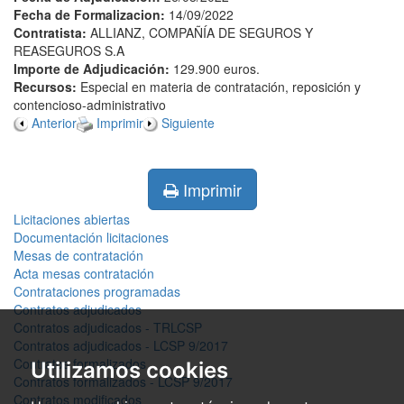
Fecha de Formalizacion:
14/09/2022
Contratista:
ALLIANZ, COMPAÑÍA DE SEGUROS Y
REASEGUROS S.A
Importe de Adjudicación:
129.900 euros.
Recursos:
Especial en materia de contratación, reposición y
contencioso-administrativo
Anterior
Imprimir
Siguiente
Imprimir
Licitaciones abiertas
Documentación licitaciones
Mesas de contratación
Acta mesas contratación
Contrataciones programadas
Contratos adjudicados
Contratos adjudicados - TRLCSP
Contratos adjudicados - LCSP 9/2017
Contratos formalizados
Utilizamos cookies
Contratos formalizados - LCSP 9/2017
Contratos modificados