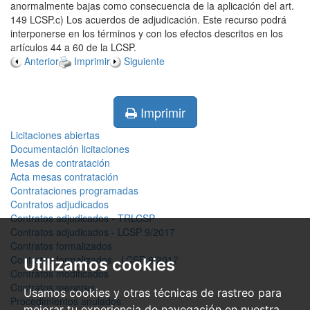
anormalmente bajas como consecuencia de la aplicación del art.
149 LCSP.c) Los acuerdos de adjudicación. Este recurso podrá
interponerse en los términos y con los efectos descritos en los
artículos 44 a 60 de la LCSP.
Anterior
Imprimir
Siguiente
Imprimir
Licitaciones abiertas
Documentación licitaciones
Mesas de contratación
Acta mesas contratación
Contrataciones programadas
Contratos adjudicados
Contratos adjudicados - TRLCSP
Contratos adjudicados - LCSP 9/2017
Contratos formalizados
Contratos formalizados - LCSP 9/2017
Utilizamos cookies
Contratos modificados
Contratos menores
Usamos cookies y otras técnicas de rastreo para
Procedimientos anulados
mejorar tu experiencia de navegación en nuestra