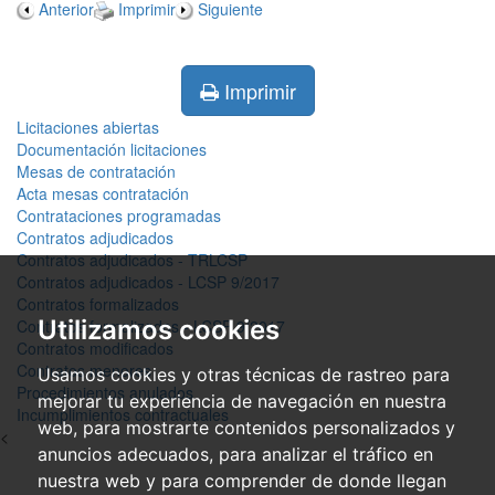
Anterior
Imprimir
Siguiente
Imprimir
Licitaciones abiertas
Documentación licitaciones
Mesas de contratación
Acta mesas contratación
Contrataciones programadas
Contratos adjudicados
Contratos adjudicados - TRLCSP
Contratos adjudicados - LCSP 9/2017
Contratos formalizados
Utilizamos cookies
Contratos formalizados - LCSP 9/2017
Contratos modificados
Contratos menores
Usamos cookies y otras técnicas de rastreo para
Procedimientos anulados
mejorar tu experiencia de navegación en nuestra
Incumplimientos contractuales
web, para mostrarte contenidos personalizados y
<
anuncios adecuados, para analizar el tráfico en
nuestra web y para comprender de donde llegan