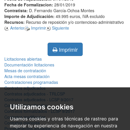
Fecha de Formalizacion:
28/01/2019
Contratista:
D. Fernando García-Ochoa Montes
Importe de Adjudicación:
49.995 euros, IVA excluido
Recursos:
Recurso de reposición y/o contencioso-administrativo
Anterior
Imprimir
Siguiente
Imprimir
Licitaciones abiertas
Documentación licitaciones
Mesas de contratación
Acta mesas contratación
Contrataciones programadas
Contratos adjudicados
Contratos adjudicados - TRLCSP
Contratos adjudicados - LCSP 9/2017
Contratos formalizados
Utilizamos cookies
Contratos formalizados - LCSP 9/2017
Contratos modificados
Usamos cookies y otras técnicas de rastreo para
Contratos menores
mejorar tu experiencia de navegación en nuestra
Procedimientos anulados