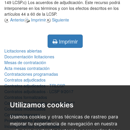
149 LCSP.c) Los acuerdos de adjudicación. Este recurso podrá
interponerse en los términos y con los efectos descritos en los
artículos 44 a 60 de la LCSP.
Anterior
Imprimir
Siguiente
Imprimir
Licitaciones abiertas
Documentación licitaciones
Mesas de contratación
Acta mesas contratación
Contrataciones programadas
Contratos adjudicados
Contratos adjudicados - TRLCSP
Contratos adjudicados - LCSP 9/2017
Contratos formalizados
Contratos formalizados - LCSP 9/2017
Utilizamos cookies
Contratos modificados
Contratos menores
Usamos cookies y otras técnicas de rastreo para
Procedimientos anulados
mejorar tu experiencia de navegación en nuestra
Incumplimientos contractuales