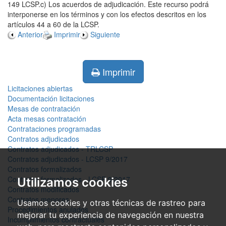
149 LCSP.c) Los acuerdos de adjudicación. Este recurso podrá
interponerse en los términos y con los efectos descritos en los
artículos 44 a 60 de la LCSP.
Anterior
Imprimir
Siguiente
Imprimir
Licitaciones abiertas
Documentación licitaciones
Mesas de contratación
Acta mesas contratación
Contrataciones programadas
Contratos adjudicados
Contratos adjudicados - TRLCSP
Contratos adjudicados - LCSP 9/2017
Contratos formalizados
Contratos formalizados - LCSP 9/2017
Utilizamos cookies
Contratos modificados
Contratos menores
Usamos cookies y otras técnicas de rastreo para
Procedimientos anulados
mejorar tu experiencia de navegación en nuestra
Incumplimientos contractuales