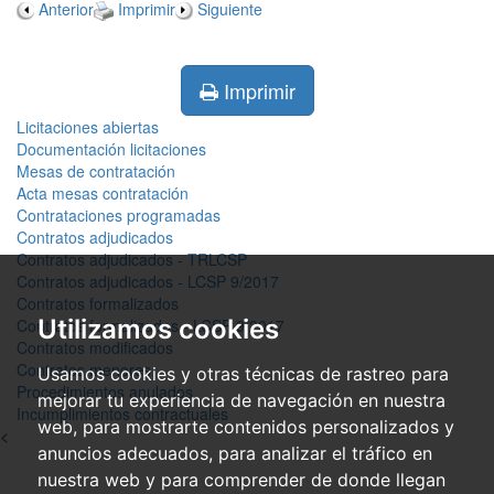
Anterior
Imprimir
Siguiente
Imprimir
Licitaciones abiertas
Documentación licitaciones
Mesas de contratación
Acta mesas contratación
Contrataciones programadas
Contratos adjudicados
Contratos adjudicados - TRLCSP
Contratos adjudicados - LCSP 9/2017
Contratos formalizados
Utilizamos cookies
Contratos formalizados - LCSP 9/2017
Contratos modificados
Contratos menores
Usamos cookies y otras técnicas de rastreo para
Procedimientos anulados
mejorar tu experiencia de navegación en nuestra
Incumplimientos contractuales
web, para mostrarte contenidos personalizados y
<
anuncios adecuados, para analizar el tráfico en
nuestra web y para comprender de donde llegan