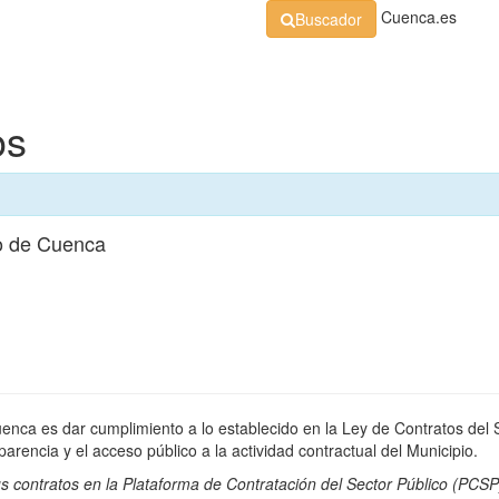
Cuenca.es
Buscador
Organización
Normativa
Perfil de Contratante
At
os
o de Cuenca
uenca es dar cumplimiento a lo establecido en la Ley de Contratos del 
rencia y el acceso público a la actividad contractual del Municipio.
s contratos en la
Plataforma de Contratación del Sector Público
(PCSP