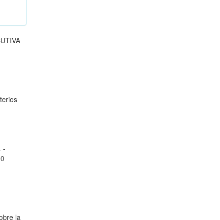
CUTIVA
terios
 -
10
obre la