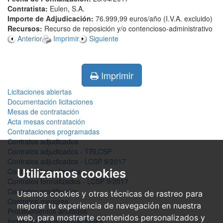
Contratista:
Eulen, S.A.
Importe de Adjudicación:
76.999,99 euros/año (I.V.A. excluido)
Recursos:
Recurso de reposición y/o contencioso-administrativo
Anterior
Imprimir
Siguiente
Imprimir
Licitaciones abiertas
Documentación licitaciones
Mesas de contratación
Acta mesas contratación
Contrataciones programadas
Contratos adjudicados
Contratos adjudicados - TRLCSP
Contratos adjudicados - LCSP 9/2017
Contratos formalizados
Utilizamos cookies
Contratos formalizados - LCSP 9/2017
Contratos modificados
Usamos cookies y otras técnicas de rastreo para
Contratos menores
mejorar tu experiencia de navegación en nuestra
Procedimientos anulados
web, para mostrarte contenidos personalizados y
Incumplimientos contractuales