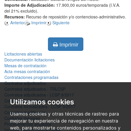
Importe de Adjudicación:
17.900,00 euros/temporada (I.V.A.
del 21% excluido).
Recursos:
Recurso de reposición y/o contencioso-administrativo.
Anterior
Imprimir
Siguiente
Imprimir
Licitaciones abiertas
Documentación licitaciones
Mesas de contratación
Acta mesas contratación
Contrataciones programadas
Contratos adjudicados
Contratos adjudicados - TRLCSP
Contratos adjudicados - LCSP 9/2017
Contratos formalizados
Utilizamos cookies
Contratos formalizados - LCSP 9/2017
Contratos modificados
Usamos cookies y otras técnicas de rastreo para
Contratos menores
mejorar tu experiencia de navegación en nuestra
Procedimientos anulados
web, para mostrarte contenidos personalizados y
Incumplimientos contractuales