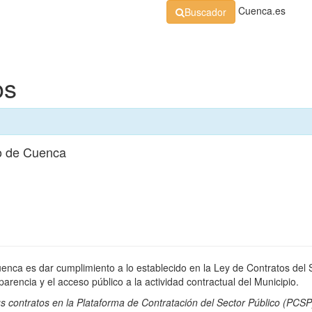
Cuenca.es
Buscador
Organización
Normativa
Perfil de Contratante
At
os
o de Cuenca
uenca es dar cumplimiento a lo establecido en la Ley de Contratos del 
rencia y el acceso público a la actividad contractual del Municipio.
s contratos en la
Plataforma de Contratación del Sector Público
(PCSP