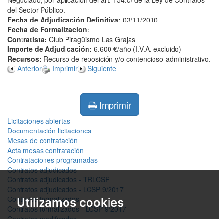
Negociado, por aplicación del art. 154.c) de la Ley de Contratos
del Sector Público.
Fecha de Adjudicación Definitiva:
03/11/2010
Fecha de Formalizacion:
Contratista:
Club Piragüismo Las Grajas
Importe de Adjudicación:
6.600 €/año (I.V.A. excluido)
Recursos:
Recurso de reposición y/o contencioso-administrativo.
Anterior
Imprimir
Siguiente
Imprimir
Licitaciones abiertas
Documentación licitaciones
Mesas de contratación
Acta mesas contratación
Contrataciones programadas
Contratos adjudicados
Contratos adjudicados - TRLCSP
Contratos adjudicados - LCSP 9/2017
Contratos formalizados
Utilizamos cookies
Contratos formalizados - LCSP 9/2017
Contratos modificados