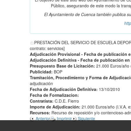
Público, asegurando de este modo la transpa
El Ayuntamiento de Cuenca también publica su
htt
PRESTACIÓN DEL SERVICIO DE ESCUELA DEPORTIVA 
contrato: servicios]
Adjudicación Provisional - Fecha de publicación 
Adjudicación Definitiva - Fecha de publicación en
Presupuesto Base de Licitación:
21.000 Euros/año (
Publicidad:
BOP
Tramitación, Procedimiento y Forma de Adjudicac
adjudicación
Fecha de Adjudicación Definitiva:
13/10/2010
Fecha de Formalizacion:
Contratista:
C.D.E. Fierro
Importe de Adjudicación:
21.000 Euros/año (I.V.A. e
Recursos:
Recurso de reposición y/o contencioso-adm
Anterior
Imprimir
Siguiente