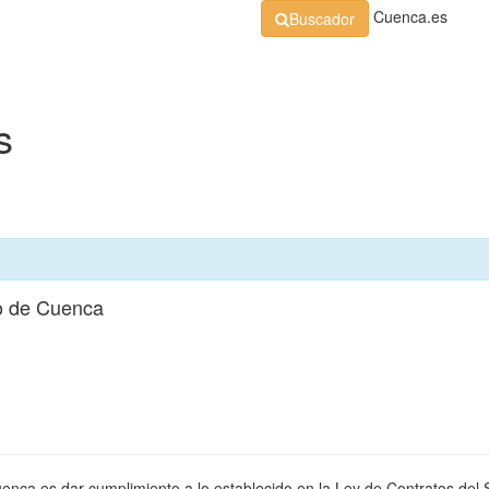
Cuenca.es
Buscador
Organización
Normativa
Perfil de Contratante
At
s
o de Cuenca
uenca es dar cumplimiento a lo establecido en la Ley de Contratos del 