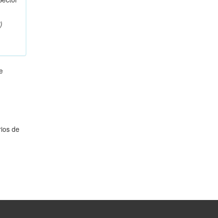
)
e
rios de