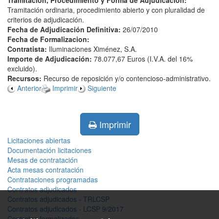
Tramitación, Procedimiento y Forma de Adjudicación:
Tramitación ordinaria, procedimiento abierto y con pluralidad de
criterios de adjudicación.
Fecha de Adjudicación Definitiva:
26/07/2010
Fecha de Formalizacion:
Contratista:
Iluminaciones Ximénez, S.A.
Importe de Adjudicación:
78.077,67 Euros (I.V.A. del 16%
excluido).
Recursos:
Recurso de reposición y/o contencioso-administrativo.
Anterior
Imprimir
Siguiente
Imprimir
Licitaciones abiertas
Documentación licitaciones
Mesas de contratación
Acta mesas contratación
Contrataciones programadas
Contratos adjudicados
Contratos adjudicados - TRLCSP
Contratos adjudicados - LCSP 9/2017
Contratos formalizados