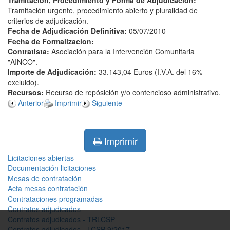
Tramitación, Procedimiento y Forma de Adjudicación:
Tramitación urgente, procedimiento abierto y pluralidad de
criterios de adjudicación.
Fecha de Adjudicación Definitiva:
05/07/2010
Fecha de Formalizacion:
Contratista:
Asociación para la Intervención Comunitaria
"AINCO".
Importe de Adjudicación:
33.143,04 Euros (I.V.A. del 16%
excluido).
Recursos:
Recurso de repósición y/o contencioso administrativo.
Anterior
Imprimir
Siguiente
Imprimir
Licitaciones abiertas
Documentación licitaciones
Mesas de contratación
Acta mesas contratación
Contrataciones programadas
Contratos adjudicados
Contratos adjudicados - TRLCSP
Contratos adjudicados - LCSP 9/2017