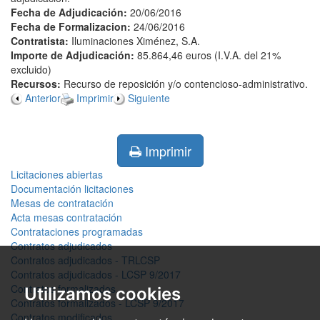
Fecha de Adjudicación:
20/06/2016
Fecha de Formalizacion:
24/06/2016
Contratista:
Iluminaciones Ximénez, S.A.
Importe de Adjudicación:
85.864,46 euros (I.V.A. del 21%
excluido)
Recursos:
Recurso de reposición y/o contencioso-administrativo.
Anterior
Imprimir
Siguiente
Imprimir
Licitaciones abiertas
Documentación licitaciones
Mesas de contratación
Acta mesas contratación
Contrataciones programadas
Contratos adjudicados
Contratos adjudicados - TRLCSP
Contratos adjudicados - LCSP 9/2017
Contratos formalizados
Utilizamos cookies
Contratos formalizados - LCSP 9/2017
Contratos modificados