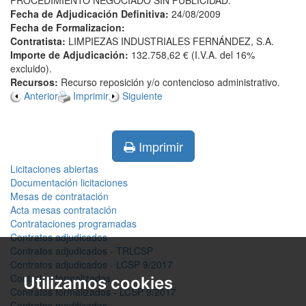
PROCEDIMIENTO NEGOCIADO SIN PUBLICIDAD.
Fecha de Adjudicación Definitiva:
24/08/2009
Fecha de Formalizacion:
Contratista:
LIMPIEZAS INDUSTRIALES FERNÁNDEZ, S.A.
Importe de Adjudicación:
132.758,62 € (I.V.A. del 16%
excluido).
Recursos:
Recurso reposición y/o contencioso administrativo.
Anterior
Imprimir
Siguiente
Imprimir
Licitaciones abiertas
Documentación licitaciones
Mesas de contratación
Acta mesas contratación
Contrataciones programadas
Contratos adjudicados
Contratos adjudicados - TRLCSP
Contratos adjudicados - LCSP 9/2017
Contratos formalizados
Utilizamos cookies
Contratos formalizados - LCSP 9/2017
Contratos modificados