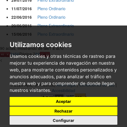
29/07/2016
Pleno Extraordinario
11/07/2016
Pleno Ordinario
22/06/2016
Pleno Ordinario
20/06/2016
Pleno Extraordinario
15/06/2016
Pleno Extraordinario
Utilizamos cookies
90 actas, mostrando de la61 a la70
3
4
5
6
Página 7
8
9
Usamos cookies y otras técnicas de rastreo para
<
mejorar tu experiencia de navegación en nuestra
web, para mostrarte contenidos personalizados y
anuncios adecuados, para analizar el tráfico en
nuestra web y para comprender de donde llegan
© 2026 Ayto. de Cuenca|
Aviso legal
|
Condiciones de uso
|
nuestros visitantes.
Accesibilidad
Aceptar
Rechazar
Configurar