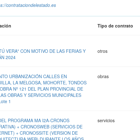
ps://contrataciondelestado.es
zación
Tipo de contrato
TÚ VERA" CON MOTIVO DE LAS FERIAS Y
otros
ÁN 2024
NTO URBANIZACIÓN CALLES EN
obras
UILLA, LA MELGOSA, MOHORTE, TONDOS
OBRA Nº 121 DEL PLAN PROVINCIAL DE
AS OBRAS Y SERVICIOS MUNICIPALES
Lote 1
DEL PROGRAMA MA I2A-CRONOS
servicios
RATIVA) + CRONOSWEB (SERVICIOS DE
RNET) + CRONOSSITE (VERSION DE
UITECTURA WEB) DURANTE LOS AÑOS