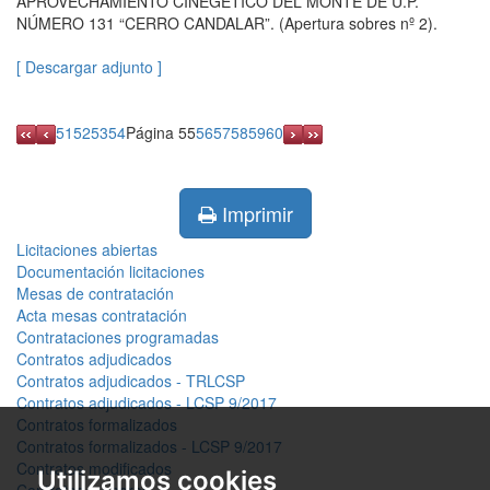
APROVECHAMIENTO CINEGÉTICO DEL MONTE DE U.P.
NÚMERO 131 “CERRO CANDALAR”. (Apertura sobres nº 2).
[ Descargar adjunto ]
51
52
53
54
Página 55
56
57
58
59
60
Imprimir
Licitaciones abiertas
Documentación licitaciones
Mesas de contratación
Acta mesas contratación
Contrataciones programadas
Contratos adjudicados
Contratos adjudicados - TRLCSP
Contratos adjudicados - LCSP 9/2017
Contratos formalizados
Contratos formalizados - LCSP 9/2017
Contratos modificados
Utilizamos cookies